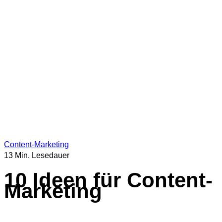
Webinar-Marketing
Software.
Wissen.
Explainer
E-Book
Wissen auf Autopilot
B2B-Werbeagentur |
BIGexplainer
© 2026 Alle Rechte vorbehalten.
Anfrage
Content-Marketing
13 Min. Lesedauer
10 Ideen für Content-
Marketing