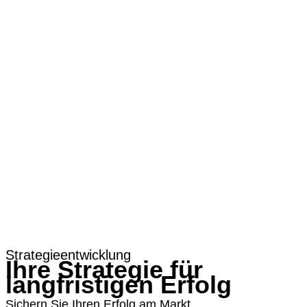
Webinar-Marketing
Software.
Wissen.
Explainer
E-Book
Wissen auf Autopilot
B2B-Werbeagentur |
BIGexplainer
© 2026 Alle Rechte vorbehalten.
Anfrage
Strategieentwicklung
Ihre Strategie für
langfristigen Erfolg
Sichern Sie Ihren Erfolg am Markt