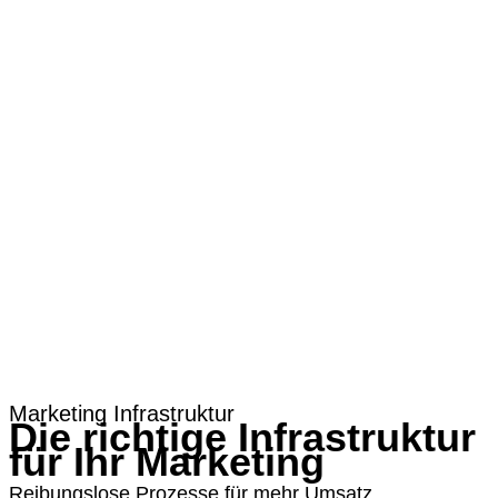
Webinar-Marketing
Software.
Wissen.
Explainer
E-Book
Wissen auf Autopilot
B2B-Werbeagentur |
BIGexplainer
© 2026 Alle Rechte vorbehalten.
Anfrage
Marketing Infrastruktur
Die richtige Infrastruktur
für Ihr Marketing
Reibungslose Prozesse für mehr Umsatz