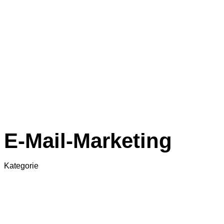
Software.
Wissen.
Explainer
E-Book
Wissen auf Autopilot
B2B-Werbeagentur |
BIGexplainer
© 2026 Alle Rechte vorbehalten.
Anfrage
E-Mail-Marketing
Kategorie
1-2 von 2 Ergebnissen werden angezeigt