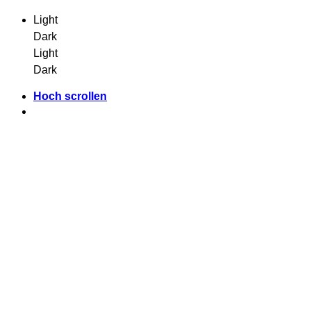
Light
Dark
Light
Dark
Hoch scrollen
Zum
Inhalt
springen