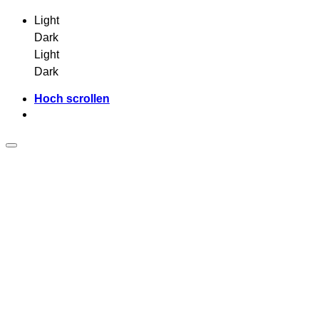
Light
Dark
Light
Dark
Hoch scrollen
Zum
Inhalt
springen